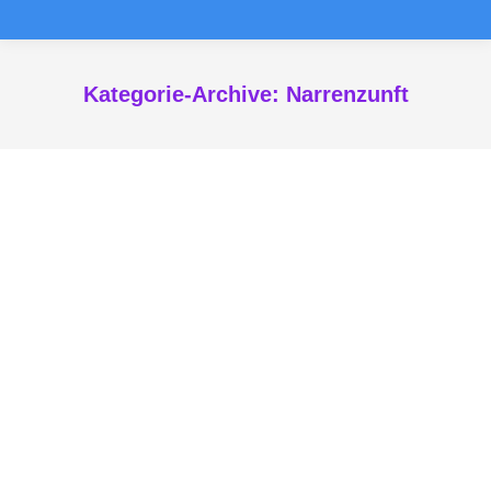
Kategorie-Archive:
Narrenzunft
Sie befinden sich hier:
2002
Chronik Furzafang'r
Von
Ulrich Deisenhofer
27. Dezember 2013
1 .Juli, nach langer Suche in den Archiven kann
die Herkunft des Necknamens „Haldawang´r
Furzafang´r“ endlich belegt und
niedergeschrieben werden.