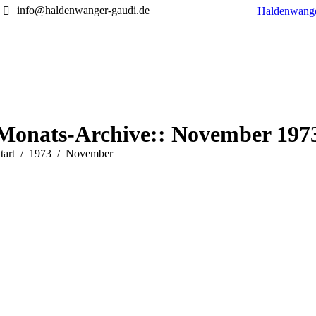
info@haldenwanger-gaudi.de
Haldenwange
Monats-Archive::
November 197
ie befinden sich hier:
tart
1973
November