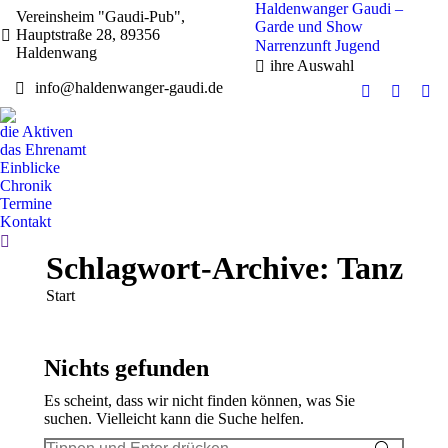
Haldenwanger Gaudi –
Vereinsheim "Gaudi-Pub",
Garde und Show
Hauptstraße 28, 89356
Narrenzunft
Jugend
Haldenwang
ihre Auswahl
info@haldenwanger-gaudi.de
Facebook
Instag
Y
page
page
pa
die Aktiven
opens
opens
op
das Ehrenamt
in
in
in
Einblicke
Chronik
new
new
n
Termine
window
windo
w
Kontakt
Search:
Schlagwort-Archive:
Tanz
Sie befinden sich hier:
Start
Nichts gefunden
Es scheint, dass wir nicht finden können, was Sie
suchen. Vielleicht kann die Suche helfen.
Search: